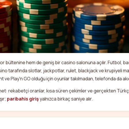
or bültenine hem de geniş bir casino salonuna açılır. Futbol, b
sino tarafında slotlar, jackpotlar, rulet, blackjack ve krupiyeli ma
t ve Play'n GO olduğu için oyunlar takılmadan, telefonda da akıcı
net: rekabetçi oranlar, kısa süren çekimler ve gerçekten Tür
şır;
paribahis giriş
yalnızca birkaç saniye alır.