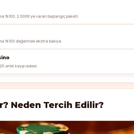
ıma %100, 2.000₺'ye varan başlangıç paketi.
rıma %100 değerinde ekstra bakiye.
sino
5 anlık kayıp iadesi.
r? Neden Tercih Edilir?