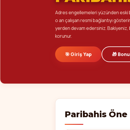
Adres engellemeleri yüzünden eski b
o an çalışan resmi bağlantıyı gösteri
yerden devam edersiniz. Bakiyeniz, 
korunur.
🎯 Giriş Yap
🎁 Bonu
Paribahis Öne