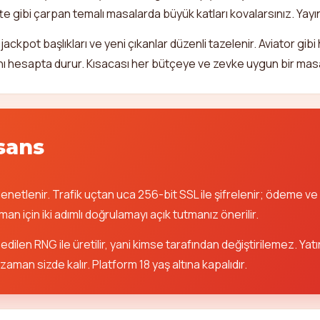
te gibi çarpan temalı masalarda büyük katları kovalarsınız. Yay
ackpot başlıkları ve yeni çıkanlar düzenli tazelenir. Aviator gibi
nı hesapta durur. Kısacası her bütçeye ve zevke uygun bir masa
sans
enetlenir. Trafik uçtan uca 256-bit SSL ile şifrelenir; ödeme ve 
man için iki adımlı doğrulamayı açık tutmanız önerilir.
ilen RNG ile üretilir, yani kimse tarafından değiştirilemez. Yatır
 zaman sizde kalır. Platform 18 yaş altına kapalıdır.