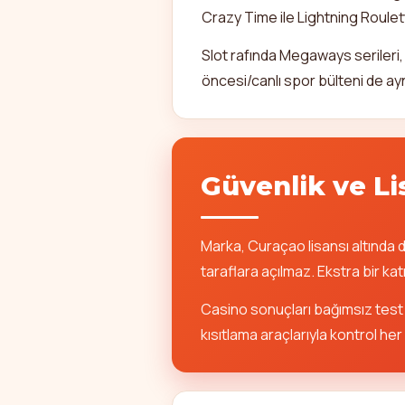
Crazy Time ile Lightning Roulet
Slot rafında Megaways serileri, j
öncesi/canlı spor bülteni de ay
Güvenlik ve Li
Marka, Curaçao lisansı altında d
taraflara açılmaz. Ekstra bir kat
Casino sonuçları bağımsız test ed
kısıtlama araçlarıyla kontrol her