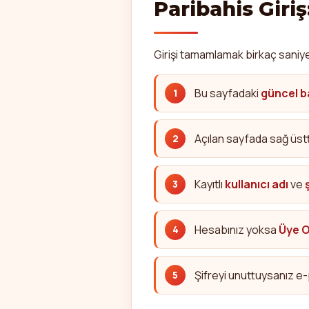
Paribahis Giriş
Girişi tamamlamak birkaç saniyeli
Bu sayfadaki
güncel b
Açılan sayfada sağ üst
Kayıtlı
kullanıcı adı
ve
Hesabınız yoksa
Üye O
Şifreyi unuttuysanız e-