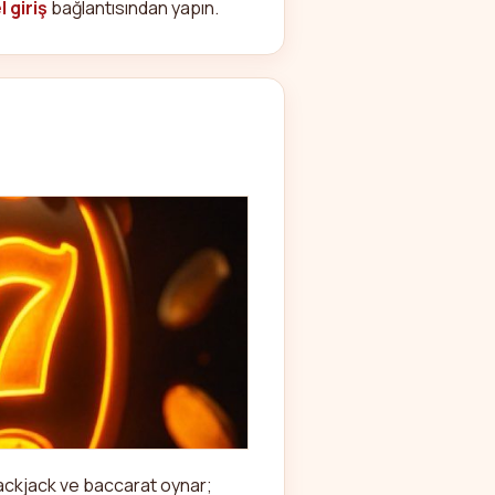
 giriş
bağlantısından yapın.
blackjack ve baccarat oynar;