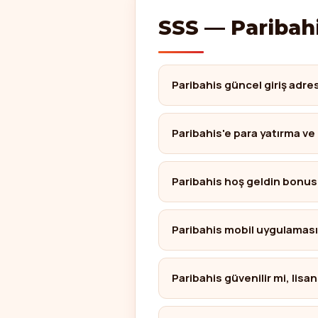
SSS — Paribahi
Paribahis güncel giriş adres
Paribahis'e para yatırma v
Paribahis hoş geldin bonus
Paribahis mobil uygulaması
Paribahis güvenilir mi, lisan