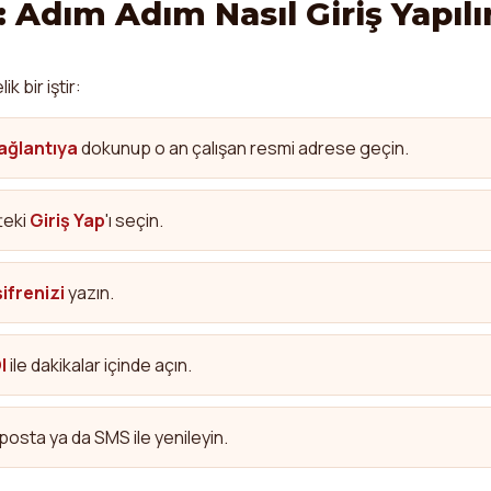
: Adım Adım Nasıl Giriş Yapılı
k bir iştir:
ağlantıya
dokunup o an çalışan resmi adrese geçin.
teki
Giriş Yap
'ı seçin.
şifrenizi
yazın.
l
ile dakikalar içinde açın.
posta ya da SMS ile yenileyin.